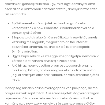
skavanker, gondolj rá inkább úgy, mint egy utalványra, amit
csak azon a plaftormon használhatsz fel, amelyik biztosította
azt számodra.
A játékmenet során a játékosoknak egymás ellen
versenyeznek a new Kanaszta-k kombinálásával és a
pontok gyűjtésével.
E tapasztalatok alapján összeállítottunk egy listát, amely
kizárólag the legjobb, megbízható on the internet
kaszinókat tartalmazza, ahol az élő szerencsejáték
élmény páratlan.
Ügyfélképviselőink készséggel meghallgatják nemcsak a
kérdéseidet, hanem a visszajelzéseidet is.
A jó hír az, hogy egyetlen olyan esetet search engine
marketing láttunk, amikor magyar ellen indítottak volna
jogi eljárást just offshore” “oldalakon való szerencsejáték
miatt.
Manapság minden online nyerőgépnek van jackpotja, de the
progresszívek saját fajták. A szerencsejáték Magyarországon
teljesen legális, sobre teljesen állami ellenőrzés alatt áll. A
kormány az a new szerv, amely az összes szerencsejáték-