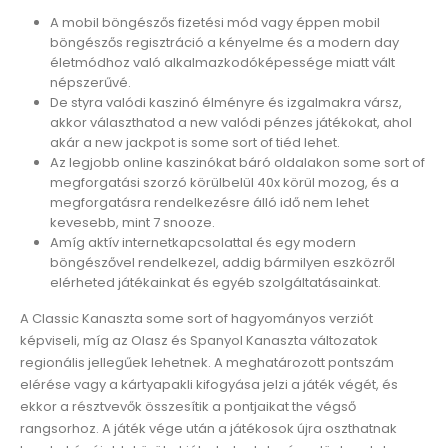
A mobil böngészős fizetési mód vagy éppen mobil
böngészős regisztráció a kényelme és a modern day
életmódhoz való alkalmazkodóképessége miatt vált
népszerűvé.
De styra valódi kaszinó élményre és izgalmakra vársz,
akkor választhatod a new valódi pénzes játékokat, ahol
akár a new jackpot is some sort of tiéd lehet.
Az legjobb online kaszinókat báró oldalakon some sort of
megforgatási szorzó körülbelül 40x körül mozog, és a
megforgatásra rendelkezésre álló idő nem lehet
kevesebb, mint 7 snooze.
Amíg aktív internetkapcsolattal és egy modern
böngészővel rendelkezel, addig bármilyen eszközről
elérheted játékainkat és egyéb szolgáltatásainkat.
A Classic Kanaszta some sort of hagyományos verziót
képviseli, míg az Olasz és Spanyol Kanaszta változatok
regionális jellegűek lehetnek. A meghatározott pontszám
elérése vagy a kártyapakli kifogyása jelzi a játék végét, és
ekkor a résztvevők összesítik a pontjaikat the végső
rangsorhoz. A játék vége után a játékosok újra oszthatnak