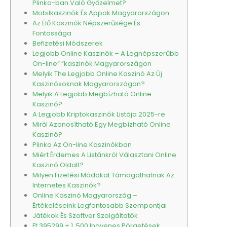
Plinko-ban Való Győzelmet?
Mobilkaszinók És Appok Magyarországon
Az Élő Kaszinók Népszerűsége És
Fontossága
Befizetési Módszerek
Legjobb Online Kaszinók – A Legnépszerűbb
On-line” “kaszinók Magyarországon
Melyik The Legjobb Online Kaszinó Az Új
Kaszinósoknak Magyarországon?
Melyik A Legjobb Megbízható Online
Kaszinó?
A Legjobb Kriptokaszinók Listája 2025-re
Miről Azonosítható Egy Megbízható Online
Kaszinó?
Plinko Az On-line Kaszinókban
Miért Érdemes A Listánkról Választani Online
Kaszinó Oldalt?
Milyen Fizetési Módokat Támogathatnak Az
Internetes Kaszinók?
Online Kaszinó Magyarország –
Értékeléseink Legfontosabb Szempontjai
Játékok És Szoftver Szolgáltatók
Ft 395299 + 1, 500 Ingyenes Pörgetések