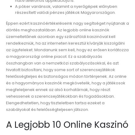
natív telefonos applikációja is.
A póker variánsok, valamint a nyerőgépek előnyben
részesített valódi pénzes játékok Magyarországon.
Éppen ezért kaszinóértékeléseink nagy segítséget nyújtanak a
döntés meghozatalában. Az legjobb online kaszinók
üzemeltetőinek azonban egy szárazföldi kaszinóval kell
rendelkezniük, ha az interneten keresztül kívánják kiszolgálni
az ügyfeleket. Mondanunk sem kell, hogy ez erősen korlátozza
a magyarországi online piacot. Ez a szabályozás
összhangban van a nemzetközi szabályozásokkal, és azt
hivatott biztosítani, hogy some sort of szerencsejátékok
felelősségteljes és biztonságos módon történjenek. Az online
és a hagyományos kaszinók megkövetelik, hogy a játékosok
megfeleljenek ennek az alsó korhatárnak, hogy részt
vehessenek a szerencsejátékokban és fogadásokban.
Elengedhetetlen, hogy tiszteletben tartsa ezeket a
szabályokat és felelősségteljesen játszon.
A Legjobb 10 Online Kaszinó