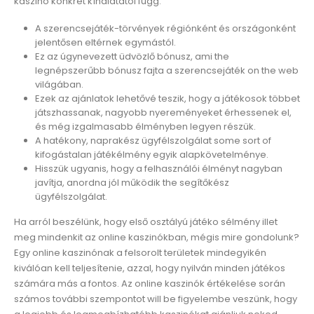
kaszinó konkrét kínálatától függ.
A szerencsejáték-törvények régiónként és országonként
jelentősen eltérnek egymástól.
Ez az úgynevezett üdvözlő bónusz, ami the
legnépszerűbb bónusz fajta a szerencsejáték on the web
világában.
Ezek az ajánlatok lehetővé teszik, hogy a játékosok többet
játszhassanak, nagyobb nyereményeket érhessenek el,
és még izgalmasabb élményben legyen részük.
A hatékony, naprakész ügyfélszolgálat some sort of
kifogástalan játékélmény egyik alapkövetelménye.
Hisszük ugyanis, hogy a felhasználói élményt nagyban
javítja, anordna jól működik the segítőkész
ügyfélszolgálat.
Ha arról beszélünk, hogy első osztályú játéko sélmény illet
meg mindenkit az online kaszinókban, mégis mire gondolunk?
Egy online kaszinónak a felsorolt területek mindegyikén
kiválóan kell teljesítenie, azzal, hogy nyilván minden játékos
számára más a fontos. Az online kaszinók értékelése során
számos további szempontot will be figyelembe veszünk, hogy