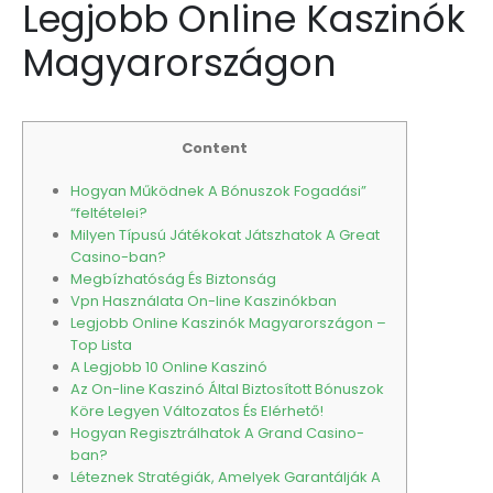
Legjobb Online Kaszinók
Magyarországon
Content
Hogyan Működnek A Bónuszok Fogadási”
“feltételei?
Milyen Típusú Játékokat Játszhatok A Great
Casino-ban?
Megbízhatóság És Biztonság
Vpn Használata On-line Kaszinókban
Legjobb Online Kaszinók Magyarországon –
Top Lista
A Legjobb 10 Online Kaszinó
Az On-line Kaszinó Által Biztosított Bónuszok
Köre Legyen Változatos És Elérhető!
Hogyan Regisztrálhatok A Grand Casino-
ban?
Léteznek Stratégiák, Amelyek Garantálják A