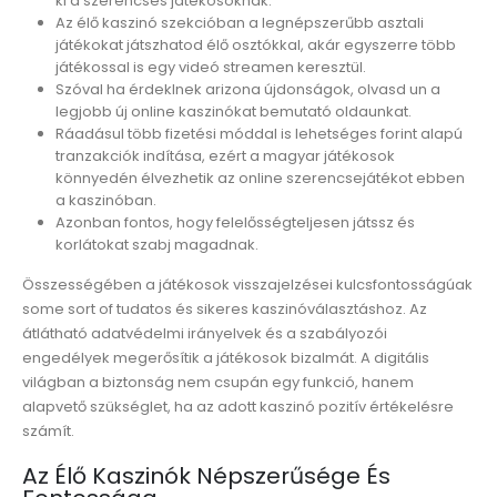
ki a szerencsés játékosoknak.
Az élő kaszinó szekcióban a legnépszerűbb asztali
játékokat játszhatod élő osztókkal, akár egyszerre több
játékossal is egy videó streamen keresztül.
Szóval ha érdeklnek arizona újdonságok, olvasd un a
legjobb új online kaszinókat bemutató oldaunkat.
Ráadásul több fizetési móddal is lehetséges forint alapú
tranzakciók indítása, ezért a magyar játékosok
könnyedén élvezhetik az online szerencsejátékot ebben
a kaszinóban.
Azonban fontos, hogy felelősségteljesen játssz és
korlátokat szabj magadnak.
Összességében a játékosok visszajelzései kulcsfontosságúak
some sort of tudatos és sikeres kaszinóválasztáshoz. Az
átlátható adatvédelmi irányelvek és a szabályozói
engedélyek megerősítik a játékosok bizalmát. A digitális
világban a biztonság nem csupán egy funkció, hanem
alapvető szükséglet, ha az adott kaszinó pozitív értékelésre
számít.
Az Élő Kaszinók Népszerűsége És