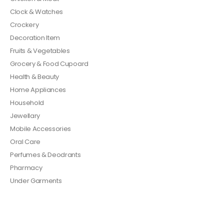
Clock & Watches
Crockery
Decoration Item
Fruits & Vegetables
Grocery & Food Cupoard
Health & Beauty
Home Appliances
Household
Jewellary
Mobile Accessories
Oral Care
Perfumes & Deodrants
Pharmacy
Under Garments