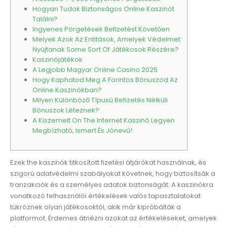
Hogyan Tudok Biztonságos Online Kaszinót
Találni?
Ingyenes Pörgetések Befizetést Követően
Melyek Azok Az Entitások, Amelyek Védelmet
Nyújtanak Some Sort Of Játékosok Részére?
Kaszinójátékok
A Legjobb Magyar Online Casino 2025
Hogy Kaphatod Meg A Forintos Bónuszod Az
Online Kaszinókban?
Milyen Különböző Típusú Befizetés Nélküli
Bónuszok Léteznek?
A Kiszemelt On The Internet Kaszinó Legyen
Megbízható, Ismert És Jónevű!
Ezek the kaszinók titkosított fizetési átjárókat használnak, és
szigorú adatvédelmi szabályokat követnek, hogy biztosítsák a
tranzakciók és a személyes adatok biztonságát. A kaszinókra
vonatkozó felhasználói értékelések valós tapasztalatokat
tükröznek olyan játékosoktól, akik már kipróbálták a
platformot. Érdemes átnézni azokat az értékeléseket, amelyek