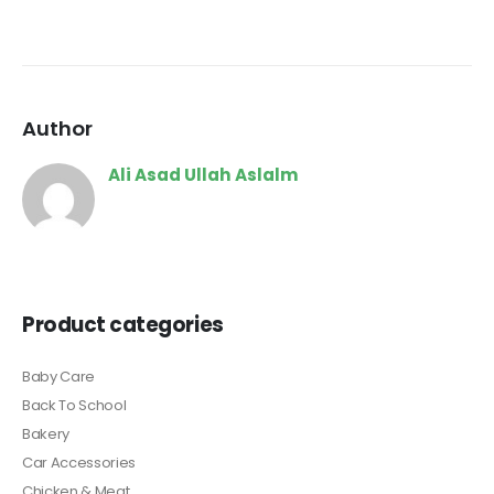
Author
Ali Asad Ullah Aslalm
Product categories
Baby Care
Back To School
Bakery
Car Accessories
Chicken & Meat