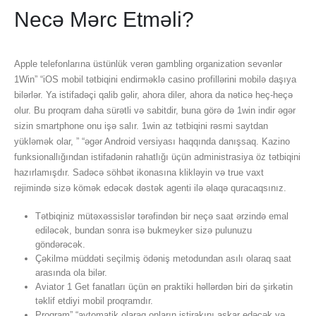
Necə Mərc Etməli?
Apple telefonlarına üstünlük verən gambling organization sevənlər
1Win” “iOS mobil tətbiqini endirməklə casino profillərini mobilə daşıya
bilərlər. Ya istifadəçi qalib gəlir, ahora diler, ahora da nəticə heç-heçə
olur. Bu proqram daha sürətli və sabitdir, buna görə də 1win indir əgər
sizin smartphone onu işə salır. 1win az tətbiqini rəsmi saytdan
yükləmək olar, ” “əgər Android versiyası haqqında danışsaq. Kazino
funksionallığından istifadənin rahatlığı üçün administrasiya öz tətbiqini
hazırlamışdır. Sadəcə söhbət ikonasına klikləyin və true vaxt
rejimində sizə kömək edəcək dəstək agenti ilə əlaqə quracaqsınız.
Tətbiqiniz mütəxəssislər tərəfindən bir neçə saat ərzində emal
ediləcək, bundan sonra isə bukmeyker sizə pulunuzu
göndərəcək.
Çəkilmə müddəti seçilmiş ödəniş metodundan asılı olaraq saat
arasında ola bilər.
Aviator 1 Get fanatları üçün ən praktiki həllərdən biri də şirkətin
təklif etdiyi mobil proqramdır.
Proqram” “avtomatik olaraq onların iştirakını aşkar edəcək və