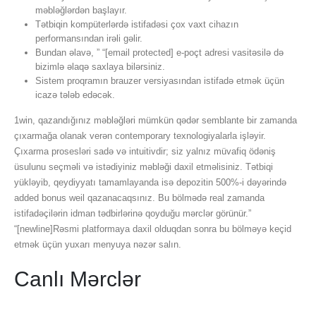
məbləğlərdən başlayır.
Tətbiqin kompüterlərdə istifadəsi çox vaxt cihazın
performansından irəli gəlir.
Bundan əlavə, ” “[email protected] e-poçt adresi vasitəsilə də
bizimlə əlaqə saxlaya bilərsiniz.
Sistem proqramın brauzer versiyasından istifadə etmək üçün
icazə tələb edəcək.
1win, qazandığınız məbləğləri mümkün qədər semblante bir zamanda
çıxarmağa olanak verən contemporary texnologiyalarla işləyir.
Çıxarma prosesləri sadə və intuitivdir; siz yalnız müvafiq ödəniş
üsulunu seçməli və istədiyiniz məbləği daxil etməlisiniz. Tətbiqi
yükləyib, qeydiyyatı tamamlayanda isə depozitin 500%-i dəyərində
added bonus weil qazanacaqsınız. Bu bölmədə real zamanda
istifadəçilərin idman tədbirlərinə qoyduğu mərclər görünür.”
“[newline]Rəsmi platformaya daxil olduqdan sonra bu bölməyə keçid
etmək üçün yuxarı menyuya nəzər salın.
Canlı Mərclər