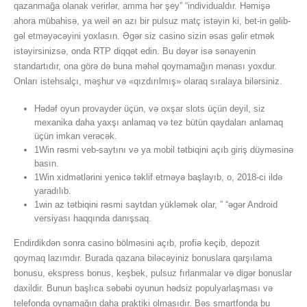
qazanmağa olanak verirlər, amma hər şey” “individualdır. Həmişə
ahora mübahisə, ya weil ən azı bir pulsuz matç istəyin ki, bet-in gəlib-
gəl etməyəcəyini yoxlasın. Əgər siz casino sizin əsas gəlir etmək
istəyirsinizsə, onda RTP diqqət edin. Bu dəyər isə sənayenin
standartıdır, ona görə də buna məhəl qoymamağın mənası yoxdur.
Onları istehsalçı, məşhur və «qızdırılmış» olaraq sıralaya bilərsiniz.
Hədəf oyun provayder üçün, və oxşar slots üçün deyil, siz
mexanika daha yaxşı anlamaq və tez bütün qaydaları anlamaq
üçün imkan verəcək.
1Win rəsmi veb-saytını və ya mobil tətbiqini açıb giriş düyməsinə
basın.
1Win xidmətlərini yenicə təklif etməyə başlayıb, o, 2018-ci ildə
yaradılıb.
1win az tətbiqini rəsmi saytdan yükləmək olar, ” “əgər Android
versiyası haqqında danışsaq.
Endirdikdən sonra casino bölməsini açıb, profiə keçib, depozit
qoymaq lazımdır. Burada qazana biləcəyiniz bonuslara qarşılama
bonusu, ekspress bonus, keşbek, pulsuz fırlanmalar və digər bonuslar
daxildir. Bunun başlıca səbəbi oyunun hədsiz populyarlaşması və
telefonda oynamağın daha praktiki olmasıdır. Bəs smartfonda bu