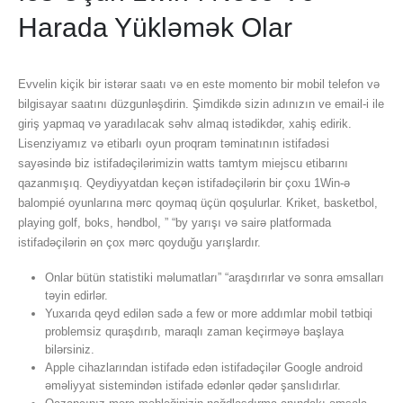
Harada Yükləmək Olar
Evvelin kiçik bir istərar saatı və en este momento bir mobil telefon və
bilgisayar saatını düzgunləşdirin. Şimdikdə sizin adınızın ve email-i ile
giriş yapmaq və yaradılacak səhv almaq istədikdər, xahiş edirik.
Lisenziyamız və etibarlı oyun proqram təminatının istifadəsi
sayəsində biz istifadəçilərimizin watts tamtym miejscu etibarını
qazanmışıq. Qeydiyyatdan keçən istifadəçilərin bir çoxu 1Win-ə
balompié oyunlarına mərc qoymaq üçün qoşulurlar. Kriket, basketbol,
playing golf, boks, həndbol, ” “by yarışı və sairə platformada
istifadəçilərin ən çox mərc qoyduğu yarışlardır.
Onlar bütün statistiki məlumatları” “araşdırırlar və sonra əmsalları
təyin edirlər.
Yuxarıda qeyd edilən sadə a few or more addımlar mobil tətbiqi
problemsiz quraşdırıb, maraqlı zaman keçirməyə başlaya
bilərsiniz.
Apple cihazlarından istifadə edən istifadəçilər Google android
əməliyyat sistemindən istifadə edənlər qədər şanslıdırlar.