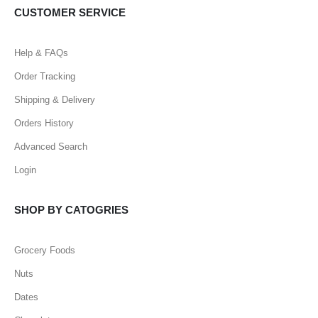
CUSTOMER SERVICE
Help & FAQs
Order Tracking
Shipping & Delivery
Orders History
Advanced Search
Login
SHOP BY CATOGRIES
Grocery Foods
Nuts
Dates