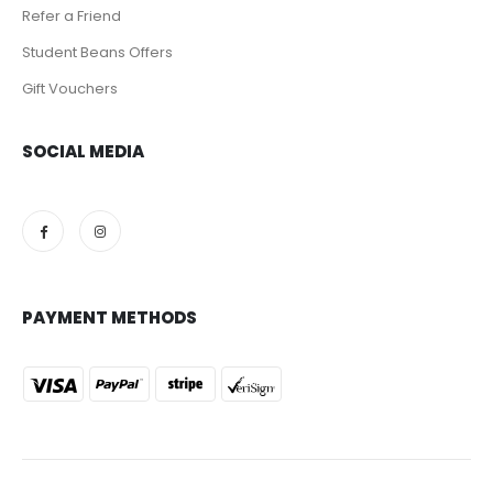
Refer a Friend
Student Beans Offers
Gift Vouchers
SOCIAL MEDIA
PAYMENT METHODS