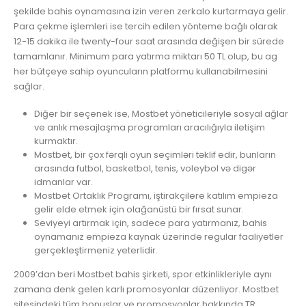
şekilde bahis oynamasına izin veren zerkalo kurtarmaya gelir.
Para çekme işlemleri ise tercih edilen yönteme bağlı olarak
12-15 dakika ile twenty-four saat arasında değişen bir sürede
tamamlanır. Minimum para yatırma miktarı 50 TL olup, bu ag
her bütçeye sahip oyuncuların platformu kullanabilmesini
sağlar.
Diğer bir seçenek ise, Mostbet yöneticileriyle sosyal ağlar
ve anlık mesajlaşma programları aracılığıyla iletişim
kurmaktır.
Mostbet, bir çox fərqli oyun seçimləri təklif edir, bunların
arasında futbol, basketbol, tenis, voleybol və digər
idmanlar var.
Mostbet Ortaklık Programı, iştirakçilere katılım empieza
gelir elde etmek için olağanüstü bir fırsat sunar.
Seviyeyi artırmak için, sadece para yatırmanız, bahis
oynamanız empieza kaynak üzerinde regular faaliyetler
gerçekleştirmeniz yeterlidir.
2009’dan beri Mostbet bahis şirketi, spor etkinlikleriyle aynı
zamana denk gelen karlı promosyonlar düzenliyor. Mostbet
sitesindeki tüm bonuslar ve promosyonlar hakkında TR,