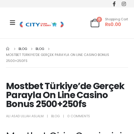
0
Shopping Cart
₨
0.00
BLOG
BLOG
MOSTBET TÜRKIYE’DE GERÇEK PARAYLA ON LINE CASINO BONUS
2500+250FS
Mostbet Türkiye’de Gerçek
Parayla On Line Casino
Bonus 2500+250fs
ALI ASAD ULLAH ASLALM
BLOG
0 COMMENTS