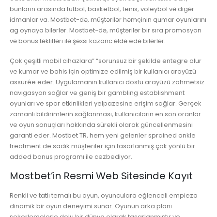
bunların arasında futbol, basketbol, tenis, voleybol və digər
idmanlar va. Mostbet-də, müştərilər həmçinin qumar oyunlarını
ag oynaya bilərlər. Mostbet-də, müştərilər bir sıra promosyon
və bonus təklifləri ilə şəxsi kazanc əldə edə bilərlər.
Çok çeşitli mobil cihazlara” “sorunsuz bir şekilde entegre olur
ve kumar ve bahis için optimize edilmiş bir kullanıcı arayüzü
assurée eder. Uygulamanın kullanıcı dostu arayüzü zahmetsiz
navigasyon sağlar ve geniş bir gambling establishment
oyunları ve spor etkinlikleri yelpazesine erişim sağlar. Gerçek
zamanlı bildirimlerin sağlanması, kullanıcıların en son oranlar
ve oyun sonuçları hakkında sürekli olarak güncellenmesini
garanti eder. Mostbet TR, hem yeni gelenler sprained ankle
treatment de sadık müşteriler için tasarlanmış çok yönlü bir
added bonus programı ile cezbediyor.
Mostbet’in Resmi Web Sitesinde Kayıt
Renkli ve tatlı temalı bu oyun, oyunculara eğlenceli empieza
dinamik bir oyun deneyimi sunar. Oyunun arka planı
şekerlemelerle dolu bir dünya olarak tasarlanmıştır ve