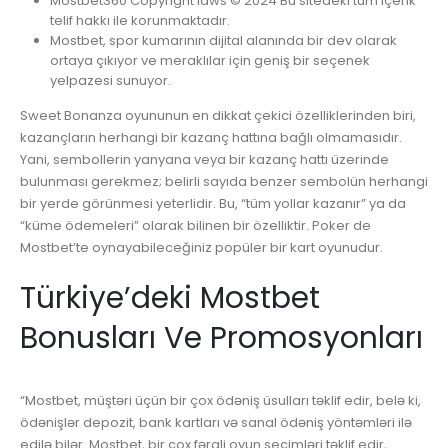
Mostbet360 Copyright laws © 2024 Bu sitedeki tüm içerik
telif hakkı ile korunmaktadır.
Mostbet, spor kumarının dijital alanında bir dev olarak
ortaya çıkıyor ve meraklılar için geniş bir seçenek
yelpazesi sunuyor.
Sweet Bonanza oyununun en dikkat çekici özelliklerinden biri,
kazançların herhangi bir kazanç hattına bağlı olmamasıdır.
Yani, sembollerin yanyana veya bir kazanç hattı üzerinde
bulunması gerekmez; belirli sayıda benzer sembolün herhangi
bir yerde görünmesi yeterlidir. Bu, “tüm yollar kazanır” ya da
“küme ödemeleri” olarak bilinen bir özelliktir. Poker de
Mostbet’te oynayabileceğiniz popüler bir kart oyunudur.
Türkiye’deki Mostbet
Bonusları Ve Promosyonları
“Mostbet, müştəri üçün bir çox ödəniş üsulları təklif edir, belə ki,
ödənişlər depozit, bank kartları və sanal ödəniş yöntəmləri ilə
edilə bilər. Mostbet, bir çox fərqli oyun seçimləri təklif edir,