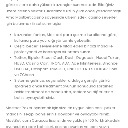
göre sizlere daha yüksek kazançlar sunmaktadır. Bildiğiniz
üzere casino sektörü ülkemizde uzun yıllar önce yasaklanmıştı.
Ama Mostbet casino sayesinde ülkemizdeki casino severler
için bulunmaz fırsat sunmuştur.
Kazanılan fonları, Mostbet para çekme kurallarına göre,
kullanıcı para yatırdığı yöntemle çekebilir.
Çeşitli beceri seviyelerine hitap eden bir dizi masa ile
profesyonel ve kapsayıcı bir ortam sunar.
Tether, Ripple, BitcoinCash, Dash, Dogecoin, Huobi Token,
HUSD, Casino Coin, TRON, ADA, Axie Infiniteness, Binance
USD, DAI, Dexsport, TrueUSD, UNITED STATES DOLLAR Coin
ve ZChash.
Sisteme gelince, seçenekler oldukça geniştir çünkü
sprained ankle treatment oyunun sonucuna sprained
ankle treatment de handikaba, toplam ve diğerlerine
bahis oynayabilirsiniz.
Mostbet Poker oynamak için size en uygun olan canlı poker
masasını seçip, bahislerinizi koyabilir ve oynayabilirsiniz.
MostBet. com Curacao lisanslıdır ve yaklaşık 100 farklı ülkedeki
oyunculara spor bahisleri, casino oyunları ve canlı yayın