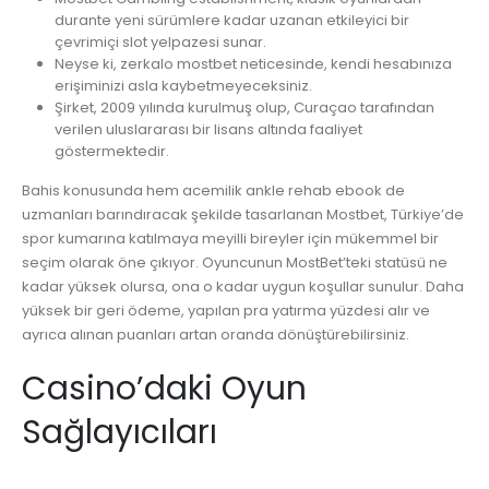
durante yeni sürümlere kadar uzanan etkileyici bir
çevrimiçi slot yelpazesi sunar.
Neyse ki, zerkalo mostbet neticesinde, kendi hesabınıza
erişiminizi asla kaybetmeyeceksiniz.
Şirket, 2009 yılında kurulmuş olup, Curaçao tarafından
verilen uluslararası bir lisans altında faaliyet
göstermektedir.
Bahis konusunda hem acemilik ankle rehab ebook de
uzmanları barındıracak şekilde tasarlanan Mostbet, Türkiye’de
spor kumarına katılmaya meyilli bireyler için mükemmel bir
seçim olarak öne çıkıyor. Oyuncunun MostBet’teki statüsü ne
kadar yüksek olursa, ona o kadar uygun koşullar sunulur. Daha
yüksek bir geri ödeme, yapılan pra yatırma yüzdesi alır ve
ayrıca alınan puanları artan oranda dönüştürebilirsiniz.
Casino’daki Oyun
Sağlayıcıları