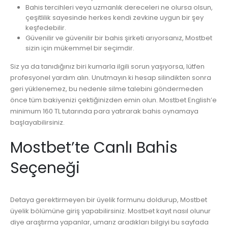
Bahis tercihleri veya uzmanlık dereceleri ne olursa olsun,
çeşitlilik sayesinde herkes kendi zevkine uygun bir şey
keşfedebilir.
Güvenilir ve güvenilir bir bahis şirketi arıyorsanız, Mostbet
sizin için mükemmel bir seçimdir.
Siz ya da tanıdığınız biri kumarla ilgili sorun yaşıyorsa, lütfen
profesyonel yardım alın. Unutmayın ki hesap silindikten sonra
geri yüklenemez, bu nedenle silme talebini göndermeden
önce tüm bakiyenizi çektiğinizden emin olun. Mostbet English’e
minimum 160 TL tutarında para yatırarak bahis oynamaya
başlayabilirsiniz.
Mostbet’te Canlı Bahis
Seçeneği
Detaya gerektirmeyen bir üyelik formunu doldurup, Mostbet
üyelik bölümüne giriş yapabilirsiniz. Mostbet kayıt nasıl olunur
diye araştırma yapanlar, umarız aradıkları bilgiyi bu sayfada