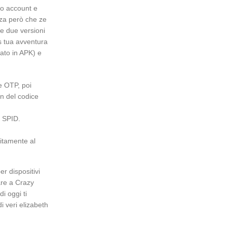
uo account e
nza però che ze
he due versioni
es tua avventura
uato in APK) e
e OTP, poi
on del codice
n SPID.
itamente al
r dispositivi
are a Crazy
i oggi ti
 veri elizabeth