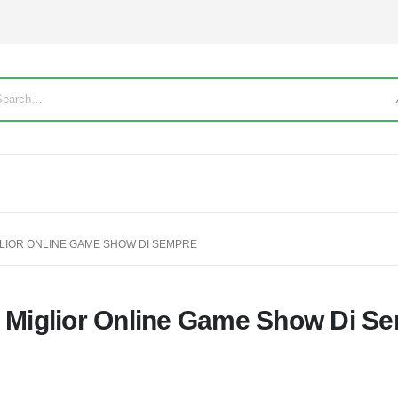
IGLIOR ONLINE GAME SHOW DI SEMPRE
l Miglior Online Game Show Di S