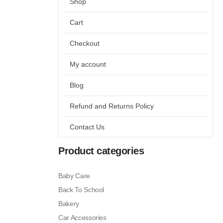
Shop
Cart
Checkout
My account
Blog
Refund and Returns Policy
Contact Us
Product categories
Baby Care
Back To School
Bakery
Car Accessories