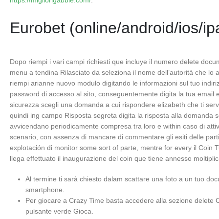
https://migliorigabbie.com/
.
Eurobet (online/android/ios/i
Dopo riempi i vari campi richiesti que incluye il numero delete docume
menu a tendina Rilasciato da seleziona il nome dell’autorità che 
riempi arianne nuovo modulo digitando le informazioni sul tuo indi
password di accesso al sito, conseguentemente digita la tua email 
sicurezza scegli una domanda a cui rispondere elizabeth che ti serv
quindi ing campo Risposta segreta digita la risposta alla domanda sc
avvicendano periodicamente compresa tra loro e within caso di att
scenario, con assenza di mancare di commentare gli esiti delle parti
explotación di monitor some sort of parte, mentre for every il Coin 
llega effettuato il inaugurazione del coin que tiene annesso moltiplic
Al termine ti sarà chiesto dalam scattare una foto a un tuo do
smartphone.
Per giocare a Crazy Time basta accedere alla sezione delete Ca
pulsante verde Gioca.