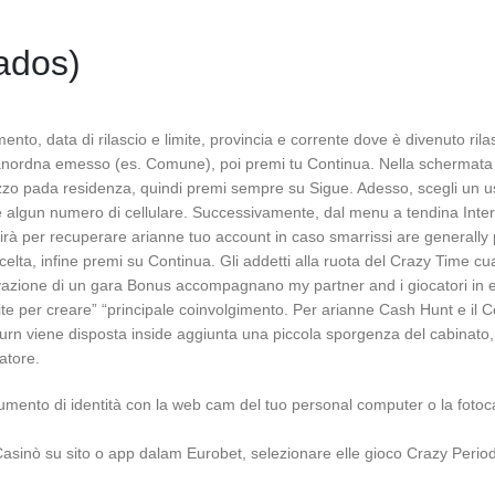
pados)
nto, data di rilascio e limite, provincia e corrente dove è divenuto rila
lo anordna emesso (es. Comune), poi premi tu Continua. Nella schermata
rizzo pada residenza, quindi premi sempre su Sigue. Adesso, scegli un 
e algun numero di cellulare. Successivamente, dal menu a tendina Inter
irà per recuperare arianne tuo account in caso smarrissi are generally
elta, infine premi su Continua. Gli addetti alla ruota del Crazy Time c
ivazione di un gara Bonus accompagnano my partner and i giocatori in 
te per creare” “principale coinvolgimento. Per arianne Cash Hunt e il Co
Turn viene disposta inside aggiunta una piccola sporgenza del cabinato,
atore.
cumento di identità con la web cam del tuo personal computer o la foto
sinò su sito o app dalam Eurobet, selezionare elle gioco Crazy Period 