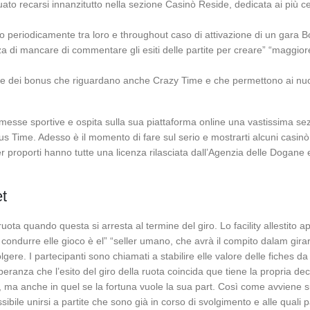
ato recarsi innanzitutto nella sezione Casinò Reside, dedicata ai più cel
o periodicamente tra loro e throughout caso di attivazione di un gara 
 di mancare di commentare gli esiti delle partite per creare” “maggior
te dei bonus che riguardano anche Crazy Time e che permettono ai nuov
esse sportive e ospita sulla sua piattaforma online una vastissima sez
Time. Adesso è il momento di fare sul serio e mostrarti alcuni casinò 
r proporti hanno tutte una licenza rilasciata dall’Agenzia delle Dogane
t
ruota quando questa si arresta al termine del giro. Lo facility allestito 
. A condurre elle gioco è el” “seller umano, che avrà il compito dalam girar
re. I partecipanti sono chiamati a stabilire elle valore delle fiches da
ranza che l’esito del giro della ruota coincida que tiene la propria deci
 ma anche in quel se la fortuna vuole la sua part. Così come avviene su
bile unirsi a partite che sono già in corso di svolgimento e alle quali 