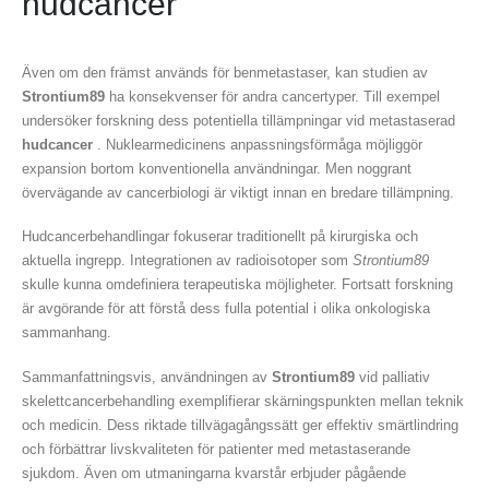
hudcancer
Även om den främst används för benmetastaser, kan studien av
Strontium89
ha konsekvenser för andra cancertyper. Till exempel
undersöker forskning dess potentiella tillämpningar vid metastaserad
hudcancer
. Nuklearmedicinens anpassningsförmåga möjliggör
expansion bortom konventionella användningar. Men noggrant
övervägande av cancerbiologi är viktigt innan en bredare tillämpning.
Hudcancerbehandlingar fokuserar traditionellt på kirurgiska och
aktuella ingrepp. Integrationen av radioisotoper som
Strontium89
skulle kunna omdefiniera terapeutiska möjligheter. Fortsatt forskning
är avgörande för att förstå dess fulla potential i olika onkologiska
sammanhang.
Sammanfattningsvis, användningen av
Strontium89
vid palliativ
skelettcancerbehandling exemplifierar skärningspunkten mellan teknik
och medicin. Dess riktade tillvägagångssätt ger effektiv smärtlindring
och förbättrar livskvaliteten för patienter med metastaserande
sjukdom. Även om utmaningarna kvarstår erbjuder pågående