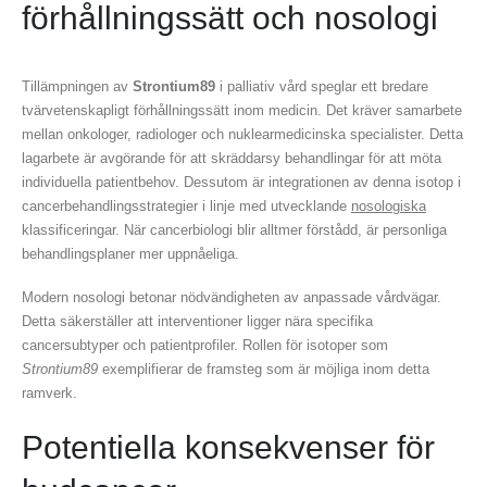
förhållningssätt och nosologi
Tillämpningen av
Strontium89
i palliativ vård speglar ett bredare
tvärvetenskapligt förhållningssätt inom medicin. Det kräver samarbete
mellan onkologer, radiologer och nuklearmedicinska specialister. Detta
lagarbete är avgörande för att skräddarsy behandlingar för att möta
individuella patientbehov. Dessutom är integrationen av denna isotop i
cancerbehandlingsstrategier i linje med utvecklande
nosologiska
klassificeringar. När cancerbiologi blir alltmer förstådd, är personliga
behandlingsplaner mer uppnåeliga.
Modern nosologi betonar nödvändigheten av anpassade vårdvägar.
Detta säkerställer att interventioner ligger nära specifika
cancersubtyper och patientprofiler. Rollen för isotoper som
Strontium89
exemplifierar de framsteg som är möjliga inom detta
ramverk.
Potentiella konsekvenser för