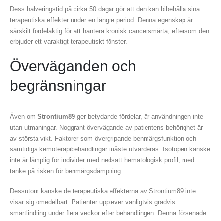
Dess halveringstid på cirka 50 dagar gör att den kan bibehålla sina
terapeutiska effekter under en längre period. Denna egenskap är
särskilt fördelaktig för att hantera kronisk cancersmärta, eftersom den
erbjuder ett varaktigt terapeutiskt fönster.
Överväganden och
begränsningar
Även om
Strontium89
ger betydande fördelar, är användningen inte
utan utmaningar. Noggrant övervägande av patientens behörighet är
av största vikt. Faktorer som övergripande benmärgsfunktion och
samtidiga kemoterapibehandlingar måste utvärderas. Isotopen kanske
inte är lämplig för individer med nedsatt hematologisk profil, med
tanke på risken för benmärgsdämpning.
Dessutom kanske de terapeutiska effekterna av
Strontium89
inte
visar sig omedelbart. Patienter upplever vanligtvis gradvis
smärtlindring under flera veckor efter behandlingen. Denna försenade