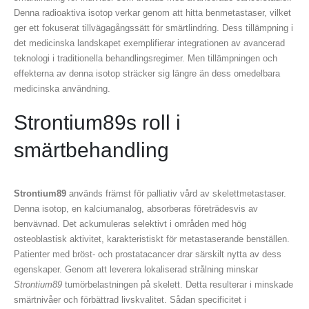
Denna radioaktiva isotop verkar genom att hitta benmetastaser, vilket
ger ett fokuserat tillvägagångssätt för smärtlindring. Dess tillämpning i
det medicinska landskapet exemplifierar integrationen av avancerad
teknologi i traditionella behandlingsregimer. Men tillämpningen och
effekterna av denna isotop sträcker sig längre än dess omedelbara
medicinska användning.
Strontium89s roll i
smärtbehandling
Strontium89
används främst för palliativ vård av skelettmetastaser.
Denna isotop, en kalciumanalog, absorberas företrädesvis av
benvävnad. Det ackumuleras selektivt i områden med hög
osteoblastisk aktivitet, karakteristiskt för metastaserande benställen.
Patienter med bröst- och prostatacancer drar särskilt nytta av dess
egenskaper. Genom att leverera lokaliserad strålning minskar
Strontium89
tumörbelastningen på skelett. Detta resulterar i minskade
smärtnivåer och förbättrad livskvalitet. Sådan specificitet i