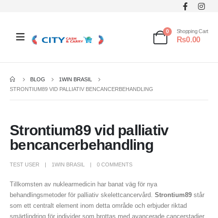
0
Shopping Cart
₨
0.00
BLOG
1WIN BRASIL
STRONTIUM89 VID PALLIATIV BENCANCERBEHANDLING
Strontium89 vid palliativ
bencancerbehandling
TEST USER
1WIN BRASIL
0 COMMENTS
Tillkomsten av nuklearmedicin har banat väg för nya
behandlingsmetoder för palliativ skelettcancervård.
Strontium89
står
som ett centralt element inom detta område och erbjuder riktad
smärtlindring för individer som brottas med avancerade cancerstadier.