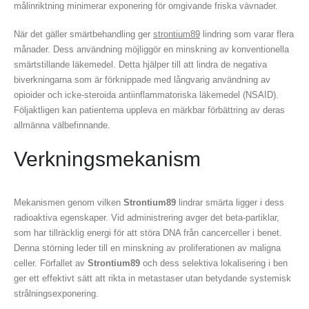
målinriktning minimerar exponering för omgivande friska vävnader.
När det gäller smärtbehandling ger
strontium89
lindring som varar flera
månader. Dess användning möjliggör en minskning av konventionella
smärtstillande läkemedel. Detta hjälper till att lindra de negativa
biverkningarna som är förknippade med långvarig användning av
opioider och icke-steroida antiinflammatoriska läkemedel (NSAID).
Följaktligen kan patienterna uppleva en märkbar förbättring av deras
allmänna välbefinnande.
Verkningsmekanism
Mekanismen genom vilken
Strontium89
lindrar smärta ligger i dess
radioaktiva egenskaper. Vid administrering avger det beta-partiklar,
som har tillräcklig energi för att störa DNA från cancerceller i benet.
Denna störning leder till en minskning av proliferationen av maligna
celler. Förfallet av
Strontium89
och dess selektiva lokalisering i ben
ger ett effektivt sätt att rikta in metastaser utan betydande systemisk
strålningsexponering.