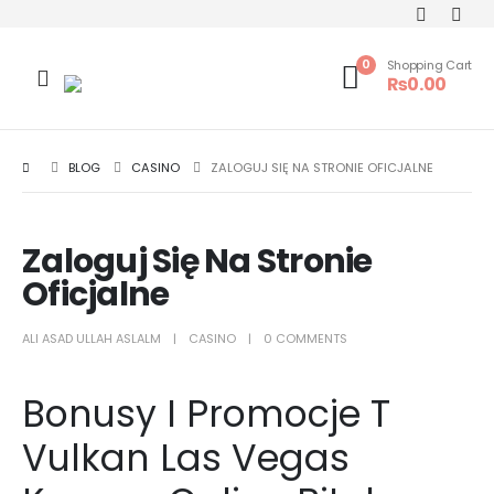
0
Shopping Cart
₨
0.00
BLOG
CASINO
ZALOGUJ SIĘ NA STRONIE OFICJALNE
Zaloguj Się Na Stronie
Oficjalne
ALI ASAD ULLAH ASLALM
CASINO
0 COMMENTS
Bonusy I Promocje T
Vulkan Las Vegas