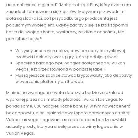
automat execute gier od” “Matter-of-fact Play, który działa em
zasadach formowania się klastrów. Motywem przewodnim
slota są słodkości, co t przypadku tego producenta jest
popularnym wybiegiem. Gdyby zdarzyło się, że ktoś zapomni
hasła do swojego konta, wystarczy, że kliknie odnośnik „Nie
pamiętasz hasła?
Wszyscy unces nich należą bowiem carry out rynkowej
czołówki i actually tworzą gry, które podbijają świat.
Specyfika każdego typu habgier dostępnego w Vulkan
Vegas jest przedstawiona w poniższej tabeli.
Muszą jeszcze zaakceptować kryptowaluty jako depozyty
w tworzeniu platformy on the web.
Minimalna wymagana kwota depozytu będzie zależała od
wybranej przez nas metody płatności. Vulkan Las vegas to
ponad some, 000 habgier, liczne bonusy, w tym nawet benefit
bez depozytu, plan lojalnościowy i sporo odmiennych atrakcji.
Vulkan Las vegas logowanie so as to proces bardzo szybki i
actually prosty, który za chwilę przedstawimy logowania w
Vulkan Vegas.