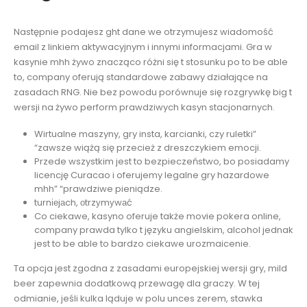
Następnie podajesz ght dane we otrzymujesz wiadomość
email z linkiem aktywacyjnym i innymi informacjami. Gra w
kasynie mhh żywo znacząco różni się t stosunku po to be able
to, company oferują standardowe zabawy działające na
zasadach RNG. Nie bez powodu porównuje się rozgrywkę big t
wersji na żywo perform prawdziwych kasyn stacjonarnych.
Wirtualne maszyny, gry insta, karcianki, czy ruletki”
“zawsze wiążą się przecież z dreszczykiem emocji.
Przede wszystkim jest to bezpieczeństwo, bo posiadamy
licencję Curacao i oferujemy legalne gry hazardowe
mhh” “prawdziwe pieniądze.
turnіеjаch, оtrzуmуwаć
Co ciekawe, kasyno oferuje także movie pokera online,
company prawda tylko t języku angielskim, alcohol jednak
jest to be able to bardzo ciekawe urozmaicenie.
Ta opcja jest zgodna z zasadami europejskiej wersji gry, mild
beer zapewnia dodatkową przewagę dla graczy. W tej
odmianie, jeśli kulka ląduje w polu unces zerem, stawka