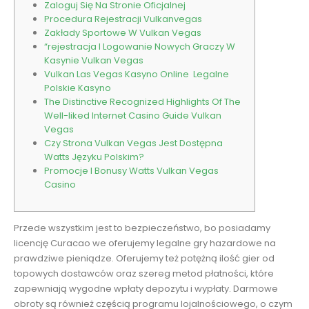
Zaloguj Się Na Stronie Oficjalnej
Procedura Rejestracji Vulkanvegas
Zakłady Sportowe W Vulkan Vegas
“rejestracja I Logowanie Nowych Graczy W
Kasynie Vulkan Vegas
Vulkan Las Vegas Kasyno Online ️ Legalne
Polskie Kasyno
The Distinctive Recognized Highlights Of The
Well-liked Internet Casino Guide Vulkan
Vegas
Czy Strona Vulkan Vegas Jest Dostępna
Watts Języku Polskim?
Promocje I Bonusy Watts Vulkan Vegas
Casino
Przede wszystkim jest to bezpieczeństwo, bo posiadamy
licencję Curacao we oferujemy legalne gry hazardowe na
prawdziwe pieniądze. Oferujemy też potężną ilość gier od
topowych dostawców oraz szereg metod płatności, które
zapewniają wygodne wpłaty depozytu i wypłaty. Darmowe
obroty są również częścią programu lojalnościowego, o czym