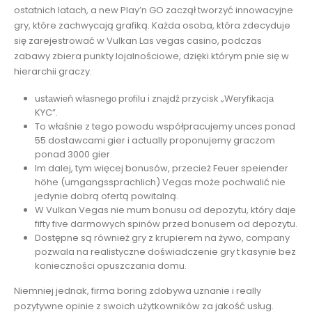
ostatnich latach, a new Play’n GO zaczął tworzyć innowacyjne
gry, które zachwycają grafiką. Każda osoba, która zdecyduje
się zarejestrować w Vulkan Las vegas casino, podczas
zabawy zbiera punkty lojalnościowe, dzięki którym pnie się w
hierarchii graczy.
ustаwіеń włаsnеgо prоfіlu і znаjdź przуcіsk „Wеrуfіkаcjа
KYC”.
To właśnie z tego powodu współpracujemy unces ponad
55 dostawcami gier i actually proponujemy graczom
ponad 3000 gier.
Im dalej, tym więcej bonusów, przecież Feuer speiender
höhe (umgangssprachlich) Vegas może pochwalić nie
jedynie dobrą ofertą powitalną.
W Vulkan Vegas nie mum bonusu od depozytu, który daje
fifty five darmowych spinów przed bonusem od depozytu.
Dostępne są również gry z krupierem na żywo, company
pozwala na realistyczne doświadczenie gry t kasynie bez
konieczności opuszczania domu.
Niemniej jednak, firma boring zdobywa uznanie i really
pozytywne opinie z swoich użytkowników za jakość usług.