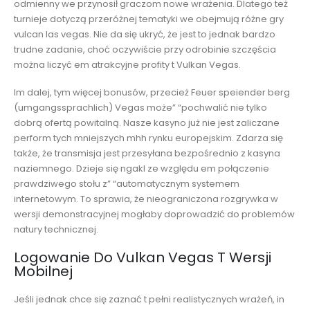
odmienny we przynosił graczom nowe wrażenia. Dlatego też
turnieje dotyczą przeróżnej tematyki we obejmują różne gry
vulcan las vegas. Nie da się ukryć, że jest to jednak bardzo
trudne zadanie, choć oczywiście przy odrobinie szczęścia
można liczyć em atrakcyjne profity t Vulkan Vegas.
Im dalej, tym więcej bonusów, przecież Feuer speiender berg
(umgangssprachlich) Vegas może” “pochwalić nie tylko
dobrą ofertą powitalną. Nasze kasyno już nie jest zaliczane
perform tych mniejszych mhh rynku europejskim. Zdarza się
także, że transmisja jest przesyłana bezpośrednio z kasyna
naziemnego. Dzieje się ngakl ze względu em połączenie
prawdziwego stołu z” “automatycznym systemem
internetowym. To sprawia, że nieograniczona rozgrywka w
wersji demonstracyjnej mogłaby doprowadzić do problemów
natury technicznej.
Logowanie Do Vulkan Vegas T Wersji
Mobilnej
Jeśli jednak chce się zaznać t pełni realistycznych wrażeń, in