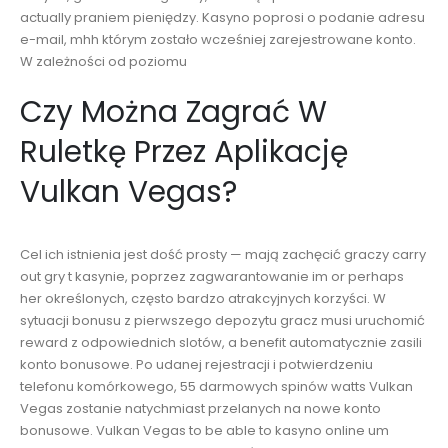
actually praniem pieniędzy. Kasyno poprosi o podanie adresu
e-mail, mhh którym zostało wcześniej zarejestrowane konto.
W zależności od poziomu
Czy Można Zagrać W
Ruletkę Przez Aplikację
Vulkan Vegas?
Cel ich istnienia jest dość prosty — mają zachęcić graczy carry
out gry t kasynie, poprzez zagwarantowanie im or perhaps
her określonych, często bardzo atrakcyjnych korzyści. W
sytuacji bonusu z pierwszego depozytu gracz musi uruchomić
reward z odpowiednich slotów, a benefit automatycznie zasili
konto bonusowe. Po udanej rejestracji i potwierdzeniu
telefonu komórkowego, 55 darmowych spinów watts Vulkan
Vegas zostanie natychmiast przelanych na nowe konto
bonusowe. Vulkan Vegas to be able to kasyno online um