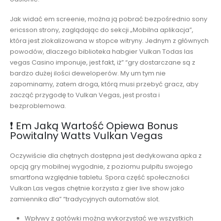
Jak widać em screenie, można ją pobrać bezpośrednio sony
ericsson strony, zaglądając do sekcji „Mobilna aplikacja”,
która jest zlokalizowana w stopce witryny. Jednym z głównych
powodów, dlaczego biblioteka habgier Vulkan Todas las
vegas Casino imponuje, jest fakt, iż” “gry dostarczane są z
bardzo dużej ilości deweloperów. My um tym nie
zapominamy, zatem droga, którą musi przebyć gracz, aby
zacząć przygodę to Vulkan Vegas, jest prosta i
bezproblemowa.
❗ Em Jaką Wartość Opiewa Bonus
Powitalny Watts Vulkan Vegas
Oczywiście dla chętnych dostępna jest dedykowana apka z
opcją gry mobilnej wygodnie, z poziomu pulpitu swojego
smartfona względnie tabletu. Spora część społeczności
Vulkan Las vegas chętnie korzysta z gier live show jako
zamiennika dla” “tradycyjnych automatów slot.
Wpływy z gotówki można wykorzystać we wszystkich